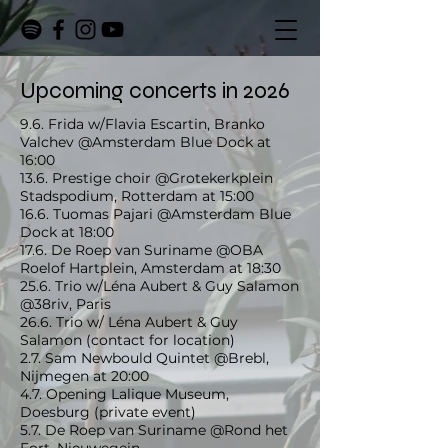
Upcoming concerts in 2026
9.6. Frida w/Flavia Escartin, Branko
Valchev @Amsterdam Blue Dock at
16:00
13.6. Prestige choir @Grotekerkplein
Stadspodium, Rotterdam at 15:00
16.6. Tuomas Pajari @Amsterdam Blue
Dock at 18:00
17.6. De Roep van Suriname @OBA
Roelof Hartplein, Amsterdam at 18:30
25.6. Trio w/Léna Aubert & Guy Salamon
@38riv, Paris
26.6. Trio w/ Léna Aubert & Guy
Salamon (contact for location)
2.7. Sam Newbould Quintet @Brebl,
Nijmegen at 20:00
4.7. Opening Lalique Museum,
Doesburg (private event)
5.7. De Roep van Suriname @Rond het