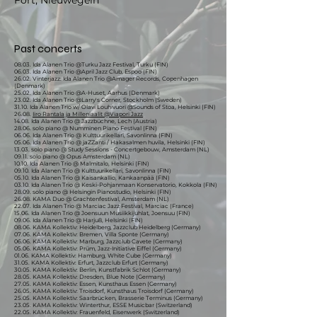
Fort, Nieuwegein
Past concerts
08.03. Ida Alanen Trio @Turku Jazz Festival, Turku (FIN)​
06.03. Ida Alanen Trio @April Jazz Club, Espoo (FIN)
26.02. Vinterjazz: Ida Alanen Trio @Amager Records, Copenhagen
(Denmark)
25.02. Ida Alanen Trio @A-Huset, Aarhus (Denmark)
23.02. Ida Alanen Trio @Larry's Corner, Stockholm (Sweden)
31.10. Ida Alanen Trio w/ Olavi Louhivuori @Sounds of Stoa, Helsinki (FIN)
26.08.
Iiro Rantala ja Milleniaalit @Viapori Jazz
14.08. Ida Alanen Trio @ Jazzbüchne, Lech (Austria)
28.06. solo piano @ Numminen Piano Festival (FIN)
06.06. Ida Alanen Trio @ Kulttuurikellari, Savonlinna (FIN)
05.06. Ida Alanen Trio @ jaZZanti / Hakasalmen huvila, Helsinki (FIN)
​​​13.03. solo piano @ Study Sessions - Concertgebouw, Amsterdam (NL)
09.11. solo piano @ Opus Amsterdam (NL)
10.10. Ida Alanen Trio @ Malmitalo, Helsinki (FIN)
09.10. Ida Alanen Trio @ Kulttuurikellari, Savonlinna (FIN)
05.10. Ida Alanen Trio @ Kaisankallio, Kankaanpää (FIN)
03.10. Ida Alanen Trio @ Keski-Pohjanmaan Konservatorio, Kokkola (FIN)
28.09. solo piano @ Helsingin Pianostudio, Helsinki (FIN)
26.08. KAMA Duo @ Grachtenfestival, Amsterdam (NL)
22.07. Ida Alanen Trio @ Marciac Jazz Festival, Marciac (France)
15.06. Ida Alanen Trio @ Joensuun Musiikkijuhlat, Joensuu (FIN)
09.06. Ida Alanen Trio @ Harju8, Helsinki (FIN)
08.06. KAMA Kollektiv: Heidelberg, Jazzclub Heidelberg (Germany)
07.06. KAMA Kollektiv: Bremen, Villa Sponte (Germany)
06.06. KAMA Kollektiv: Marburg, Jazzclub Cavete (Germany)
05.06. KAMA Kollektiv: Prüm, Jazz-Initiative Eiffel (Germany)
01.06. KAMA Kollektiv: Hamburg, White Cube (Germany)
31.05. KAMA Kollektiv: Erfurt, Jazzclub Erfurt (Germany)
30.05. KAMA Kollektiv: Berlin, Kunstfabrik Schlot (Germany)
28.05. KAMA Kollektiv: Dresden, Blue Note (Germany)
27.05. KAMA Kollektiv: Essen, Kunsthaus Essen (Germany)
26.05. KAMA Kollektiv: Troisdorf, Kunsthaus Troisdorf (Germany)
25.05. KAMA Kollektiv: Saarbrücken, Brasserie Terminus (Germany)
23.05. KAMA Kollektiv: Winterthur, ESSE Musicbar (Switzerland)
22.05. KAMA Kollektiv: Frauenfeld, Eisenwerk (Switzerland)