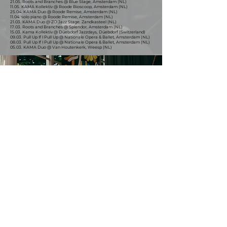
21.05. Roots and Branches @ Blue Stage, Amsterdam (NL)
11.05. KAMA Kollektiv @ Roode Bioscoop, Amsterdam (NL)
25.04. KAMA Duo @ Roode Remise, Amsterdam (NL)
11.04. solo piano @ Roode Remise, Amsterdam (NL)
21.03. KAMA Duo @ ZO Jazz Stage, Zandkasteel (NL)
17.03. Roots and Branches @ Splendor, Amsterdam (NL)
15.03. Kama Kollektiv @ Düebdorf Jazzdays, Düebdorf (Switzerland)
09.03. Pull Up If I Pull Up @ Nationale Opera & Ballet, Amsterdam (NL)
08.03. Pull Up If I Pull Up @ Nationale Opera & Ballet, Amsterdam (NL)
05.03. KAMA Duo @ Van Houtenkerk, Weesp (NL)